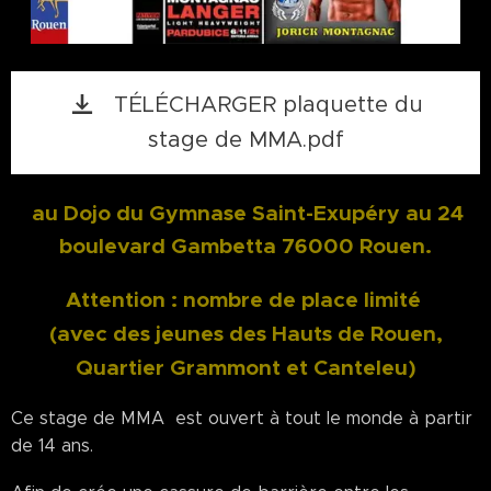
TÉLÉCHARGER plaquette du
stage de MMA.pdf
au Dojo du Gymnase Saint-Exupéry au 24
boulevard Gambetta 76000 Rouen.
Attention : nombre de place limité
(avec des jeunes des Hauts de Rouen,
Quartier Grammont et Canteleu)
Ce stage de MMA est ouvert à tout le monde à partir
de 14 ans.