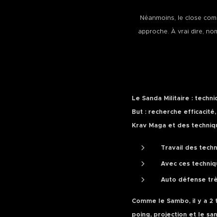
Néanmoins, le close comba
approche. À vrai dire, nom
Le Sanda Militaire : techni
But : recherche efficacit
Krav Maga et des techniqu
Travail des tech
Avec ces techniqu
Auto défense trè
Comme le Sambo, il y a 2 
poing, projection et le san