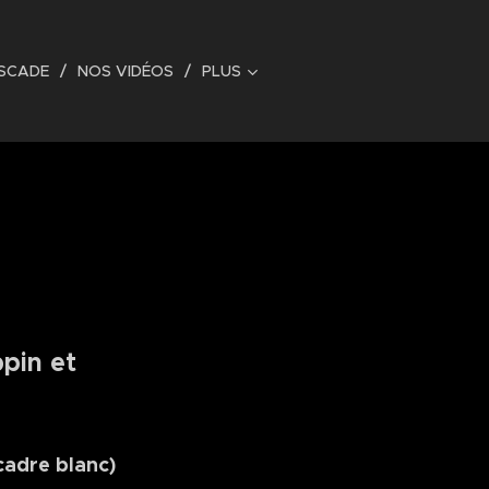
ASCADE
NOS VIDÉOS
PLUS
ppin et
 cadre blanc)