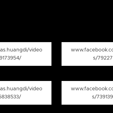
as.huangdi/video
www.facebook.co
9173954/
s/79227
as.huangdi/video
www.facebook.co
5838533/
s/73913