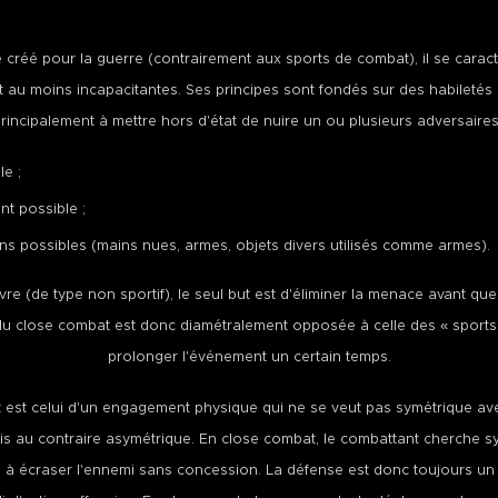
 créé pour la guerre (contrairement aux sports de combat), il se cara
t au moins incapacitantes. Ses principes sont fondés sur des habiletés 
rincipalement à mettre hors d'état de nuire un ou plusieurs adversaires
le ;
nt possible ;
ns possibles (mains nues, armes, objets divers utilisés comme armes).
e (de type non sportif), le seul but est d'éliminer la menace avant que 
u close combat est donc diamétralement opposée à celle des « sports d
prolonger l'événement un certain temps.
t est celui d'un engagement physique qui ne se veut pas symétrique 
s au contraire asymétrique. En close combat, le combattant cherche 
puis à écraser l'ennemi sans concession. La défense est donc toujours un