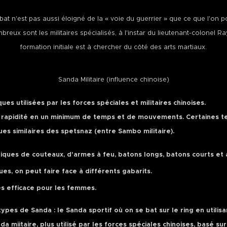
t n'est pas aussi éloigné de la « voie du guerrier » que ce que l'on p
breux sont les militaires spécialisés, à l'instar du lieutenant-colonel R
formation initiale est à chercher du côté des arts martiaux.
Sanda Militaire (influence chinoise)
ques utilisées par les forces spéciales et militaires chinoises.
é, rapidité en un minimum de temps et de mouvements. Certaines 
es similaires des spetsnaz (entre Sambo militaire).
niques de couteaux, d'armes à feu, batons longs, batons courts et 
es, on peut faire face à différents gabarits.
s efficace pour les femmes.
types de Sanda : le
Sanda sportif où on se bat sur le ring en utilis
da miitaire, plus utilisé par les forces spéciales chinoises, basé sur 