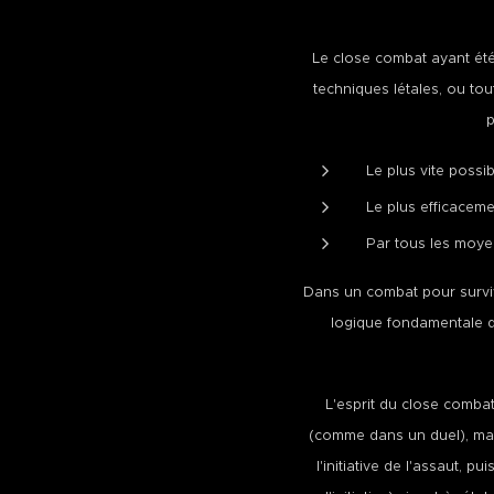
Le close combat ayant été
techniques létales, ou tou
p
Le plus vite possib
Le plus efficaceme
Par tous les moye
Dans un combat pour survivr
logique fondamentale d
L'esprit du close comba
(comme dans un duel), mai
l'initiative de l'assaut, 