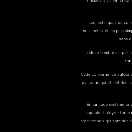
l'initiative) visant à ré
Les techniques de comb
puissantes, et les plus s
dans de
Le close combat est par n
fon
Cette convergence autour d'
d'attaque qui ciblent des 
En tant que système ori
capable d'intégrer toute 
traditionnels qui sont des 