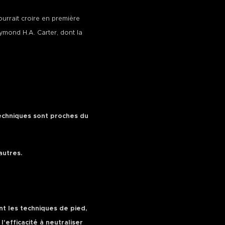
ourrait croire en première
aymond H.A. Carter, dont la
techniques sont proches du
autres.
ant les techniques de pied,
l'efficacité à neutraliser