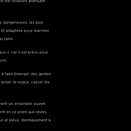
 sol est toujours avançant
s dangereuses, les plus
s et adaptées pour marcher
s faire.
x », car il est prévu pour
rt).
d à faire émerger des gestes
briser la nuque, casser les
ement un ensemble ouvert
ent en ce point aux styles
ur et élève, identiquement à