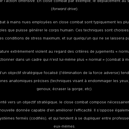
tablir l'action offensive. En close combat par exemple, le déplacement au
(
forward drive
).
at à mains nues employées en close combat sont typiquement les plu
imples que puisse générer le corps humain. Ces techniques sont choisie
s conditions de stress maximum, et sur quelqu'un qui ne se laissera pa
ature extrêmement violent au regard des critères de jugements « normau
ctionner dans un cadre qui n'est lui-même plus « normal » (combat à mo
un objectif stratégique focalisé (l'élimination de la force adverse) ten
zones anatomiques précises (techniques visant à endommager les yeux, 
genoux, écraser la gorge, etc).
enté vers un objectif stratégique, le close combat compose nécessair
nouvelle donnée capable d'en améliorer l'efficacité. Il s'oppose égalem
systèmes fermés (codifiés), et qui tendent à se dupliquer entre professe
eux-mêmes.