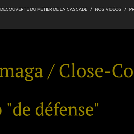
DÉCOUVERTE DU MÉTIER DE LA CASCADE
NOS VIDÉOS
P
maga / Close-C
o
"de défense"