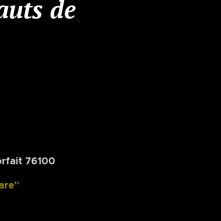
auts de
orfait 76100
are"