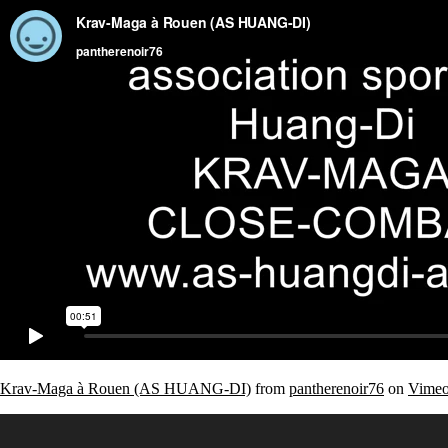
Krav-Maga à Rouen (AS HUANG-DI)
from
pantherenoir76
on
Vime