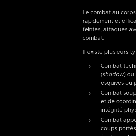
Le combat au corps-
rapidement et effic
feintes, attaques a
combat.
Il existe plusieurs
Combat techni
(
shadow
) ou
esquives ou p
Combat souple
et de coordi
intégrité phy
Combat appuy
coups portés 