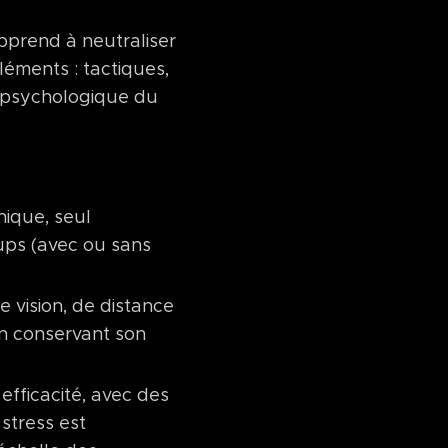
pprend à neutraliser
léments : tactiques,
n psychologique du
nique, seul
oups (avec ou sans
 vision, de distance
en conservant son
fficacité, avec des
stress est