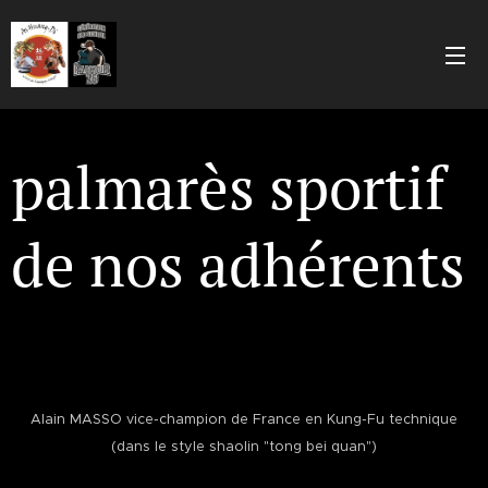
palmarès sportif
de nos adhérents
Alain MASSO vice-champion de France en Kung-Fu technique
(dans le style shaolin "tong bei quan")