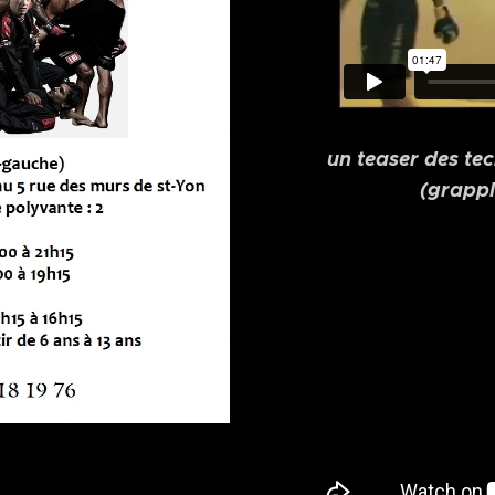
un teaser des te
(grapp