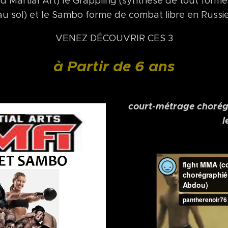
tial Art) le Grappling (synthèse de tout forme 
au sol) et le Sambo forme de combat libre en Russie
VENEZ DÉCOUVRIR CES 3
à Partir de 6 ans
court-métrage choré
l