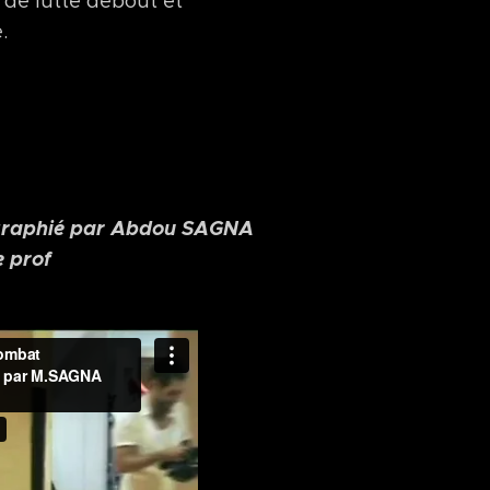
de lutte debout et
.
graphié par Abdou SAGNA
e prof